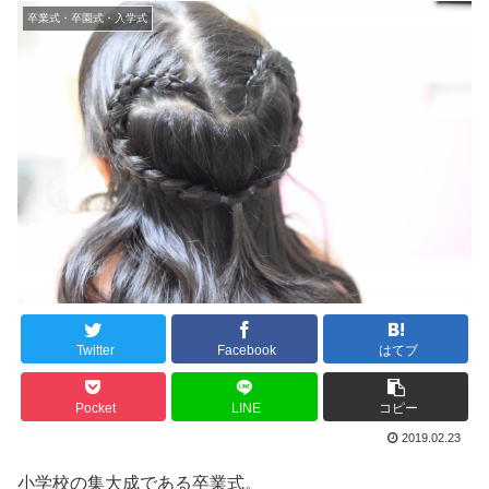
卒業式・卒園式・入学式
Twitter
Facebook
はてブ
Pocket
LINE
コピー
2019.02.23
小学校の集大成である卒業式。