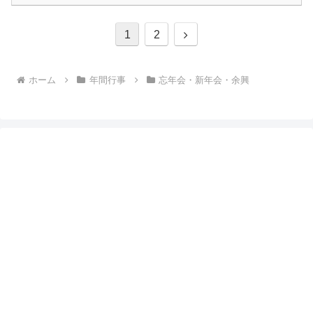
次
1
2
へ
ホーム
年間行事
忘年会・新年会・余興