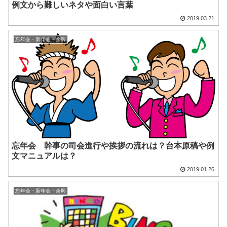
例文から難しいネタや面白い言葉
2019.03.21
忘年会・新年会・余興
忘年会 幹事の司会進行や挨拶の流れは？台本原稿や例
文マニュアルは？
2019.01.26
忘年会・新年会・余興