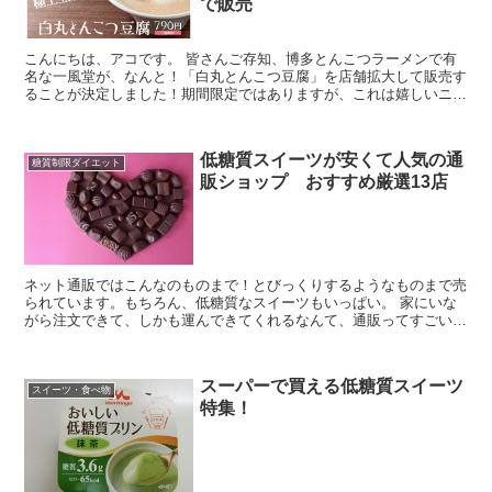
で販売
こんにちは、アコです。 皆さんご存知、博多とんこつラーメンで有
名な一風堂が、なんと！「白丸とんこつ豆腐」を店舗拡大して販売す
ることが決定しました！期間限定ではありますが、これは嬉しいニュ
ースです。 一風堂、福岡にいたころはよくお世話になって...
低糖質スイーツが安くて人気の通
糖質制限ダイエット
販ショップ おすすめ厳選13店
ネット通販ではこんなのものまで！とびっくりするようなものまで売
られています。もちろん、低糖質なスイーツもいっぱい。 家にいな
がら注文できて、しかも運んできてくれるなんて、通販ってすごい！
便利！しかも美味しい！ 今回は、個人的にも世間的にも評...
スーパーで買える低糖質スイーツ
スイーツ・食べ物
特集！