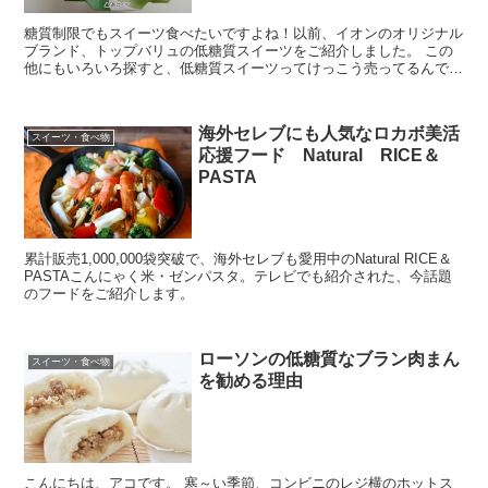
糖質制限でもスイーツ食べたいですよね！以前、イオンのオリジナル
ブランド、トップバリュの低糖質スイーツをご紹介しました。 この
他にもいろいろ探すと、低糖質スイーツってけっこう売ってるんです
ね！今回は、イオン以外でも買える、低糖質スイーツをご紹...
海外セレブにも人気なロカボ美活
スイーツ・食べ物
応援フード Natural RICE＆
PASTA
累計販売1,000,000袋突破で、海外セレブも愛用中のNatural RICE＆
PASTAこんにゃく米・ゼンパスタ。テレビでも紹介された、今話題
のフードをご紹介します。
ローソンの低糖質なブラン肉まん
スイーツ・食べ物
を勧める理由
こんにちは、アコです。 寒～い季節、コンビニのレジ横のホットス