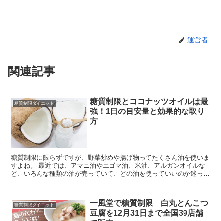
運営者
関連記事
糖質制限とココナッツオイルは最
糖質制限ダイエット
強！1日の目安量と効果的な取り
方
糖質制限に限らずですが、野菜炒めや揚げ物ってたくさん油を使いま
すよね。 最近では、アマニ油やエゴマ油、米油、アルガンオイルな
ど、いろんな種類の油が売っていて、どの油を使っていいのか迷って
しまいます・・・＿|￣|○ 最近はモデルのミランダ・カ...
一風堂で糖質制限 白丸とんこつ
糖質制限ダイエット
豆腐を12月31日まで全国39店舗