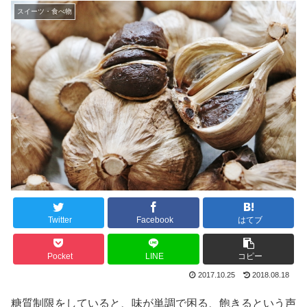
スイーツ・食べ物
Twitter
Facebook
はてブ
Pocket
LINE
コピー
2017.10.25
2018.08.18
糖質制限をしていると、味が単調で困る、飽きるという声