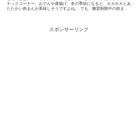
ナックコーナー。おでんや唐揚げ、冬の季節になると、ホカホカとあ
たたかい肉まんが美味しそうですよね。 でも、糖質制限中の肉まん
はNG・・・・。そう、今まではあきらめていた方も、ロー...
スポンサーリンク