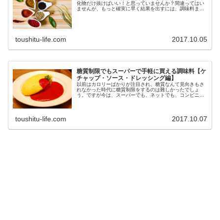
化物だけ抜けばいい！と思っていませんか？間違ってはい
ませんが、もっと確実に早く結果を出すには、調味料まで
気にする必要があるんです。 今回は、NG調味料からオス
スメ調味料までを一気にご紹介し...
toushitu-life.com
2017.10.05
糖質制限でもスーパーで手軽に買える調味料【ケ
チャップ・ソース・ドレッシング編】
以前はカロリーばかりが注目され、糖質なんて見向きもさ
れなかった時代に糖質制限をするのは難しかったでしょ
う。ですが今は、スーパーでも、ネットでも、コンビニで
も低糖質な食べ物が手に入るようになりました。 でも、調
味料ってどうなの？低糖質なものっ...
toushitu-life.com
2017.10.07