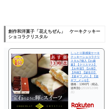
創作和洋菓子「花えちぜん」 ケーキクッキー
ショコラクリスタル
しっとり新感覚ケーキ
クッキーショコラクリ
スタル7個入【お歳
暮】【クリスマス】
【お年賀】【お祝】
【内祝】【誕生日】
【楽ギフ_のし】【楽
ギフ_メッセ】
価格：1360円（税込、
送料別)
(2018/12/3時
点)