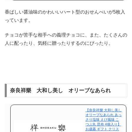
で
香ばしい醤油味のかわいいハート型のおせんべいが5枚入
購
っています。
入
チョコが苦手な相手への義理チョコに、また、たくさんの
人に配ったり、気軽に贈ったりするのにぴったり。
奈良祥樂 大和し美し オリーブなあられ
【奈良祥樂 大和し美し
オリーブなあられ あっ
さり塩味 えび風味 こ
つぶ丸 昆布 4個入り】
お歳暮 ギフト クリス