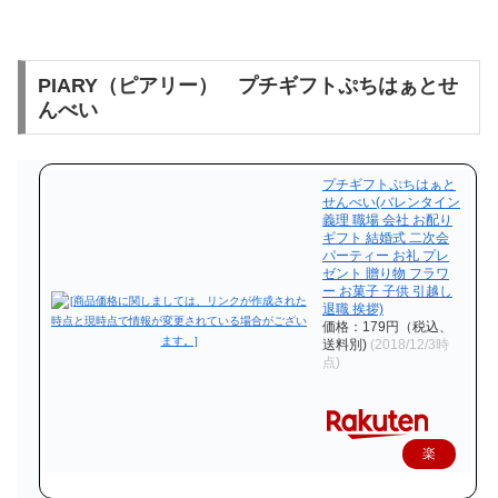
PIARY（ピアリー） プチギフトぷちはぁとせ
んべい
プチギフトぷちはぁと
せんべい(バレンタイン
義理 職場 会社 お配り
ギフト 結婚式 二次会
パーティー お礼 プレ
ゼント 贈り物 フラワ
ー お菓子 子供 引越し
退職 挨拶)
価格：179円（税込、
送料別)
(2018/12/3時
点)
楽
天