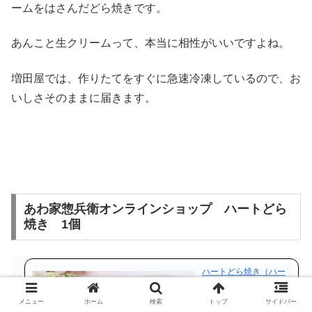
ームをはさんだどら焼きです。
入
あんこと生クリームって、本当に相性がいいですよね。
増田屋では、作りたてをすぐに急速冷凍しているので、お
いしさそのままに届きます。
あわ家惣兵衛オンラインショップ ハートどら
焼き 1個
ハートどら焼き（ハー
ト型バターどらやき）
通常包装
メニュー
ホーム
検索
トップ
サイドバー
価格：270円（税込、