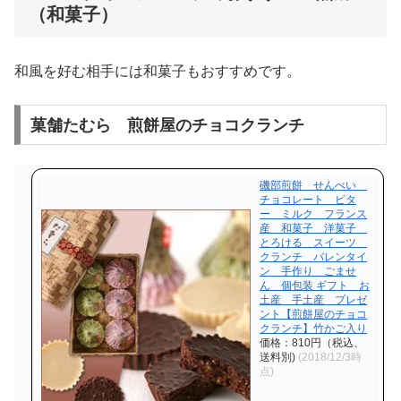
（和菓子）
和風を好む相手には和菓子もおすすめです。
菓舗たむら 煎餅屋のチョコクランチ
磯部煎餅 せんべい
チョコレート ビタ
ー ミルク フランス
産 和菓子 洋菓子
とろける スイーツ
クランチ バレンタイ
ン 手作り ごませ
ん 個包装 ギフト お
土産 手土産 プレゼ
ント【煎餅屋のチョコ
クランチ】竹かご入り
価格：810円（税込、
送料別)
(2018/12/3時
点)