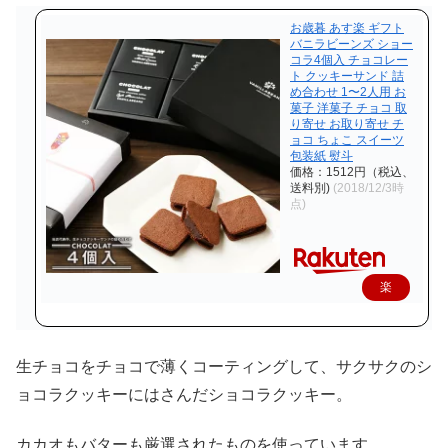
お歳暮 あす楽 ギフト
バニラビーンズ ショー
コラ4個入 チョコレー
ト クッキーサンド 詰
め合わせ 1〜2人用 お
菓子 洋菓子 チョコ 取
り寄せ お取り寄せ チ
ョコ ちょこ スイーツ
包装紙 熨斗
価格：1512円（税込、
送料別)
(2018/12/3時
点)
楽
天
で
生チョコをチョコで薄くコーティングして、サクサクのシ
購
ョコラクッキーにはさんだショコラクッキー。
入
カカオもバターも厳選されたものを使っています。