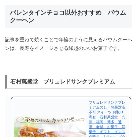
バレンタインチョコ以外おすすめ バウム
クーヘン
記事を重ねて焼くことで年輪のように見えるバウムクーヘ
ンは、長寿をイメージさせる縁起のいいお菓子です。
石村萬盛堂 ブリュレドサンクプレミアム
ブリュレドサンクプレ
ミアムのし・包装対応
不可 スイーツ お取り
寄せ 石村萬盛堂 九
州 福岡 博多 通
販 老舗 お菓子 洋
菓子 ギフト インス
タ映え おやつ バウ