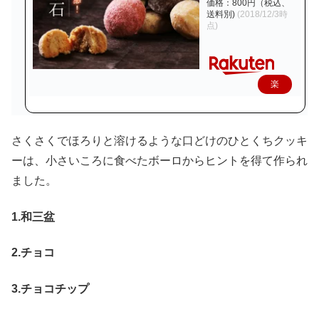
価格：800円（税込、
送料別)
(2018/12/3時
点)
楽
天
で
さくさくでほろりと溶けるような口どけのひとくちクッキ
購
ーは、小さいころに食べたボーロからヒントを得て作られ
入
ました。
1.和三盆
2.チョコ
3.チョコチップ