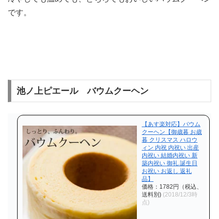
です。
池ノ上ピエール バウムクーヘン
【あす楽対応】バウム
クーヘン【御歳暮 お歳
暮 クリスマス ハロウ
ィン 内祝 内祝い 出産
内祝い 結婚内祝い 新
築内祝い 御礼 誕生日
お祝い お返し 返礼
品】
価格：1782円（税込、
送料別)
(2018/12/3時
点)