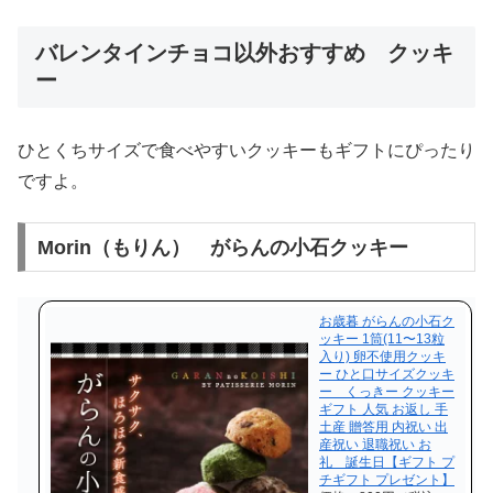
バレンタインチョコ以外おすすめ クッキ
ー
ひとくちサイズで食べやすいクッキーもギフトにぴったり
ですよ。
Morin（もりん） がらんの小石クッキー
お歳暮 がらんの小石ク
ッキー 1筒(11〜13粒
入り) 卵不使用クッキ
ー ひと口サイズクッキ
ー くっきー クッキー
ギフト 人気 お返し 手
土産 贈答用 内祝い 出
産祝い 退職祝い お
礼 誕生日【ギフト プ
チギフト プレゼント】