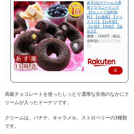
楽天1位クリーム入濃
厚ブラウニーリング
【3セットで送料無
料】【お歳暮】【クリ
スマス】【お年賀】
【お祝】【内祝】【誕
生日】
価格：1500円（税込、
送料別)
(2018/12/3時
点)
楽
天
で
高級チョコレートを使ったしっとり濃厚な生地のなかにク
購
リームが入ったドーナツです。
入
クリームは、バナナ、キャラメル、ストロベリーの3種類
です。