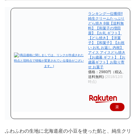
ランキング一位獲得!!
純生クリームたっぷり
どら焼き 8個【送料無
料】【和菓子の増田
屋】【お礼 ギフト】
【どら焼き】【洋菓
子】【和菓子】【お祝
い お礼 お返し 内祝】
アイス アイスどら焼き
【お歳暮 ギフト】【お
歳暮ギフト】お取り寄
せ お菓子
価格：2980円（税込、
送料無料)
(2018/12/3
時点)
楽
天
で
ふわふわの生地に北海道産の小豆を使った餡と、純生クリ
購