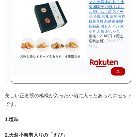
マス 年賀 あられ 手土
産 和菓子 内祝 お返し
お祝い お土産 スイー
ツ 退職 お礼 法事 挨拶
残暑見舞 粗供養 御供
個包装 おせんべい お
かき 人気 おしゃれ
価格：2160円（税込、
送料無料)
(2018/12/3
時点)
楽
天
で
美しい正倉院の模様が入った小箱に入ったあられのセット
購
です。
入
1.塩味
2.天然小海老入りの「えび」