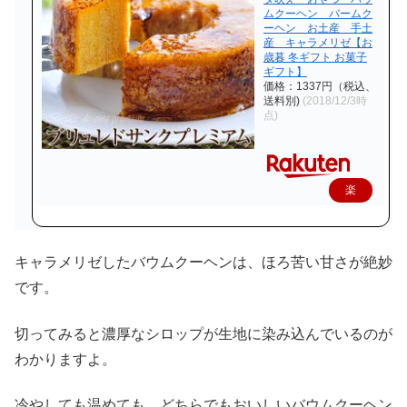
ムクーヘン バームク
ーヘン お土産 手土
産 キャラメリゼ【お
歳暮 冬ギフト お菓子
ギフト】
価格：1337円（税込、
送料別)
(2018/12/3時
点)
楽
天
で
キャラメリゼしたバウムクーヘンは、ほろ苦い甘さが絶妙
購
です。
入
切ってみると濃厚なシロップが生地に染み込んでいるのが
わかりますよ。
冷やしても温めても、どちらでもおいしいバウムクーヘン