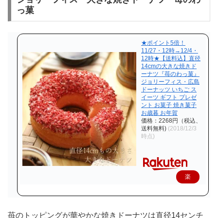
っ菓
★ポイント5倍！
11/27・12時→12/4・
12時★【送料込】直径
14cmの大きな焼きド
ーナツ『苺のわっ菓』
ジョリーフィス・広島
ドーナッツ いちご ス
イーツ ギフト プレゼ
ント お菓子 焼き菓子
お歳暮 お年賀
価格：2268円（税込、
送料無料)
(2018/12/3
時点)
楽
天
で
苺のトッピングが華やかな焼きドーナツは直径14センチ
購