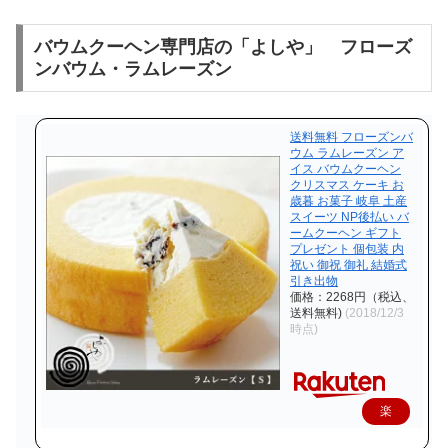
バウムクーヘン専門店の「よしや」 フローズ
ンバウム・ラムレーズン
送料無料 フローズンバ
ウム ラムレーズン ア
イス バウムクーヘン
クリスマス ケーキ お
歳暮 お菓子 岐阜 土産
スイーツ NP後払い バ
ームクーヘン ギフト
プレゼント 個包装 内
祝い 御祝 御礼 結婚式
引き出物
価格：2268円（税込、
送料無料)
(2018/12/3
時点)
楽
天