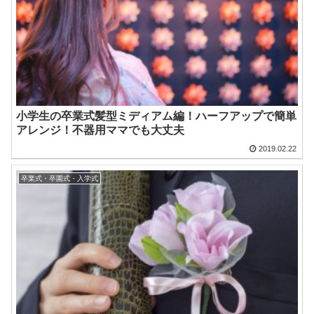
小学生の卒業式髪型ミディアム編！ハーフアップで簡単
アレンジ！不器用ママでも大丈夫
2019.02.22
卒業式・卒園式・入学式