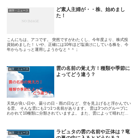
ど素人主婦が・・株、始めまし
雑学・ニュース
た！
こんにちは、アコです。 突然ですがわたくし、今年度より、株式投
資始めました！ いや、正確には10年ほど塩漬けにしている株を、今
年からちょっと運用しようかなと＾＾；
雲の名前の覚え方！種類や季節に
雑学・ニュース
よってどう違う？
天気が良い日や、曇りの日・雨の日など、空を見上げると浮かんでい
る雲。 そんな雲にも1つ1つ名前があります。 雲は3つのグループに
わかれて10種類に分類されていますよ。 また、雲によって晴れだっ
たり雨だったり、天気にも関係が深いのが雲です。 ...
ラピュタの雲の名前や正体は？竜
雑学・ニュース
の巣の中に入るとどうなる？