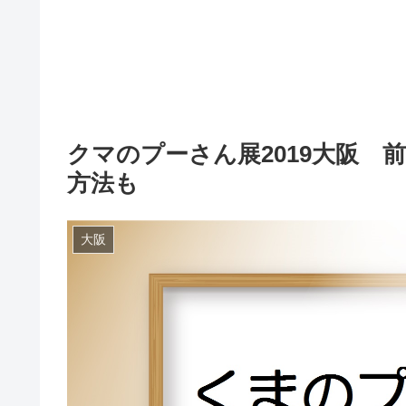
クマのプーさん展2019大阪 
方法も
大阪