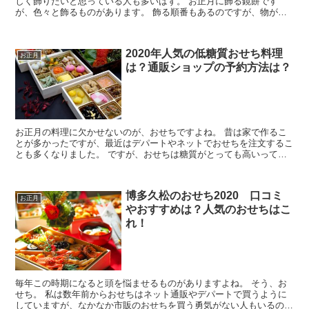
しく飾りたいと思っている人も多いはず。 お正月に飾る鏡餅です
が、色々と飾るものがあります。 飾る順番もあるのですが、物が多
いと難しいですよね(^^; 私は初めて飾る時に、うまく...
2020年人気の低糖質おせち料理
お正月
は？通販ショップの予約方法は？
お正月の料理に欠かせないのが、おせちですよね。 昔は家で作るこ
とが多かったですが、最近はデパートやネットでおせちを注文するこ
とも多くなりました。 ですが、おせちは糖質がとっても高いって知
ってましたか？ 昔はおせちを1週間食べたりしていたので...
博多久松のおせち2020 口コミ
お正月
やおすすめは？人気のおせちはこ
れ！
毎年この時期になると頭を悩ませるものがありますよね。 そう、お
せち。 私は数年前からおせちはネット通販やデパートで買うように
していますが、なかなか市販のおせちを買う勇気がない人もいるので