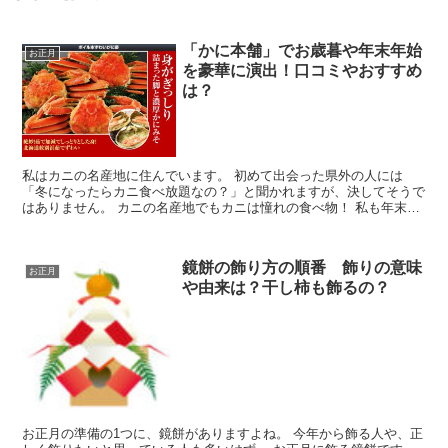
「かに本舗」でお歳暮や年末年始
お正月
を豪華に演出！口コミやおすすめ
は？
私はカニの名産地に住んでいます。 初めて出会った県外の人には
「冬になったらカニ食べ放題なの？」と聞かれますが、決してそうで
はありません。 カニの名産地でもカニは憧れの食べ物！ 私も年末年
始やみんなで集まったときに思いっきりカニパーティーをし...
鏡餅の飾り方の順番 飾りの意味
お正月
や由来は？干し柿も飾るの？
お正月の準備の1つに、鏡餅がありますよね。 今年から飾る人や、正