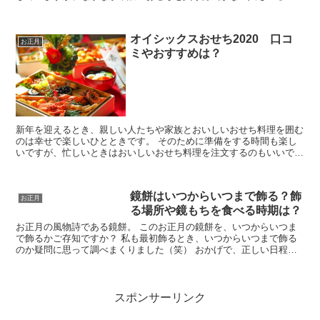
はないでしょうか。 どんな材料が使われているのか分から...
オイシックスおせち2020 口コ
お正月
ミやおすすめは？
新年を迎えるとき、親しい人たちや家族とおいしいおせち料理を囲む
のは幸せで楽しいひとときです。 そのために準備をする時間も楽し
いですが、忙しいときはおいしいおせち料理を注文するのもいいです
ね。 ということで今回は、「オイシックスの人気おせち ...
鏡餅はいつからいつまで飾る？飾
お正月
る場所や鏡もちを食べる時期は？
お正月の風物詩である鏡餅。 このお正月の鏡餅を、いつからいつま
で飾るかご存知ですか？ 私も最初飾るとき、いつからいつまで飾る
のか疑問に思って調べまくりました（笑） おかげで、正しい日程で
飾ることが出来て良かったです♪ また、飾る場所について...
スポンサーリンク