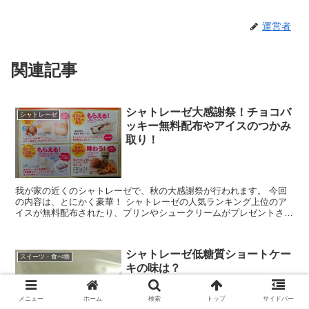
運営者
関連記事
シャトレーゼ大感謝祭！チョコバ
シャトレーゼ
ッキー無料配布やアイスのつかみ
取り！
我が家の近くのシャトレーゼで、秋の大感謝祭が行われます。 今回
の内容は、とにかく豪華！ シャトレーゼの人気ランキング上位のア
イスが無料配布されたり、プリンやシュークリームがプレゼントされ
たり、とってもお得な値段でスイーツを買うことができたり...
シャトレーゼ低糖質ショートケー
スイーツ・食べ物
キの味は？
メニュー
ホーム
検索
トップ
サイドバー