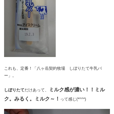
これも、定番！「八ヶ岳契約牧場 しぼりたて牛乳バ
ー」。
ミルク感が濃い！！ミル
しぼりたて
だけあって、
ク。みるく。ミルク～！
って感じ(*^^*)