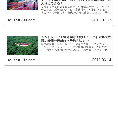
入場はできる？
２０１８年６月２１日に東京・お台場にオープンした「チ
ームラボ ボーダレス」に、早速行ってきました！ もう、
すごい！の一言です！ 絶対みんなに体験してほしい、子供
から大人まで200％楽しめる、今押しのオススメテーマパ
ークです。 ということで、...
toushitu-life.com
2018.07.02
シャトレーゼ工場見学が予約制に！アイス食べ放
題の時間や混雑は？予約方法まで！
庶民の味方、シャトレーゼ！アイスクリームにデコレーシ
ョンケーキ、ショートケーキや糖質制限スイーツなどな
ど、お手ごろ価格なのにお値段以上のコストパフォーマン
ス。 そんなシャトレーゼですが、シャトレーゼの白洲工場
で工場見学ができるって知ってまし...
toushitu-life.com
2018.06.14