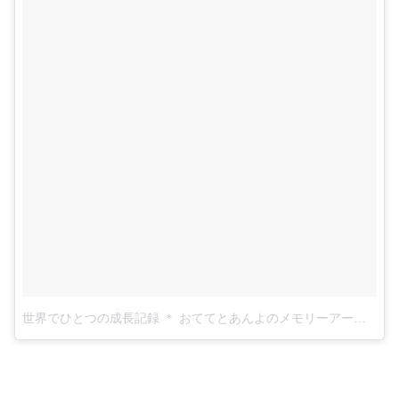
世界でひとつの成長記録 ＊ おててとあんよのメモリーアートさん(@otete_to_anyo)がシェアした投稿