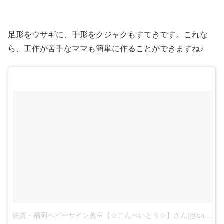
足形をウサギに、手形をクジャクもすてきです。これな
ら、工作が苦手なママも簡単に作ることができますね♪
佐賀・福岡ベビーサイン教室【☆こんぺいとう☆】さん(@shinako.hanada)がシェアした投稿