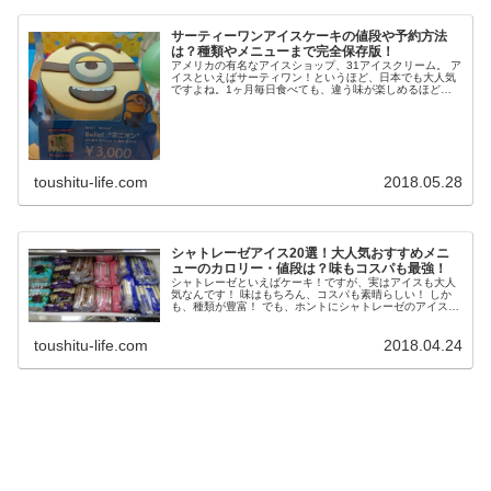
サーティーワンアイスケーキの値段や予約方法
は？種類やメニューまで完全保存版！
アメリカの有名なアイスショップ、31アイスクリーム。 ア
イスといえばサーティワン！というほど、日本でも大人気
ですよね。1ヶ月毎日食べても、違う味が楽しめるほど種
類が豊富。週末ともなれば、行列になるほどです。中でも
誕生日やお祝いにぴったりのア...
toushitu-life.com
2018.05.28
シャトレーゼアイス20選！大人気おすすめメニ
ューのカロリー・値段は？味もコスパも最強！
シャトレーゼといえばケーキ！ですが、実はアイスも大人
気なんです！ 味はもちろん、コスパも素晴らしい！ しか
も、種類が豊富！ でも、ホントにシャトレーゼのアイスっ
て美味しいの？とまだ、食べたことがないという人のため
に、今回はシャトレーゼのアイ...
toushitu-life.com
2018.04.24