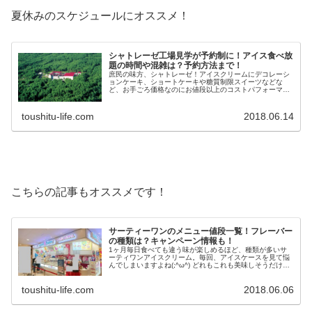
夏休みのスケジュールにオススメ！
シャトレーゼ工場見学が予約制に！アイス食べ放
題の時間や混雑は？予約方法まで！
庶民の味方、シャトレーゼ！アイスクリームにデコレーシ
ョンケーキ、ショートケーキや糖質制限スイーツなどな
ど、お手ごろ価格なのにお値段以上のコストパフォーマン
ス。 そんなシャトレーゼですが、シャトレーゼの白洲工場
で工場見学ができるって知ってまし...
toushitu-life.com
2018.06.14
こちらの記事もオススメです！
サーティーワンのメニュー値段一覧！フレーバー
の種類は？キャンペーン情報も！
1ヶ月毎日食べても違う味が楽しめるほど、種類が多いサ
ーティワンアイスクリーム。毎回、アイスケースを見て悩
んでしまいますよね(;^ω^) どれもこれも美味しそうだけ
ど、31アイスって値段も高いから気軽に買うにはちょっ
と・・・。 そんなあなたの...
toushitu-life.com
2018.06.06