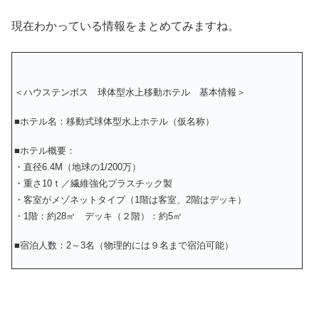
現在わかっている情報をまとめてみますね。
＜ハウステンボス 球体型水上移動ホテル 基本情報＞
■ホテル名：移動式球体型水上ホテル（仮名称）
■ホテル概要：
・直径6.4M（地球の1/200万）
・重さ10ｔ／繊維強化プラスチック製
・客室がメゾネットタイプ（1階は客室、2階はデッキ）
・1階：約28㎡ デッキ（２階）：約5㎡
■宿泊人数：2～3名（物理的には９名まで宿泊可能）