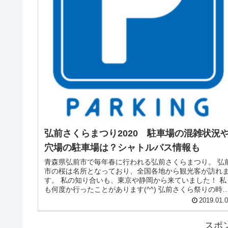
弘前さくらまつり2020 駐車場の混雑状況
穴場の駐車場は？シャトルバス情報も
青森県弘前市で毎年春に行われる弘前さくらまつり。 弘
市の桜は名所となっており、全国各地から観光客が訪れ
す。 私の知り合いも、東京や静岡から来ていました！ 私
も何度か行ったことがあります(^^) 弘前さくら祭りの時
は、普段よりも弘前市に...
2019.01.
スポ