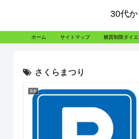
30代
ホーム
サイトマップ
糖質制限ダイエ
さくらまつり
青森