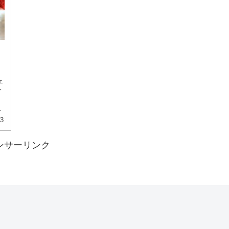
ェ
一
、
て
13
ンサーリンク