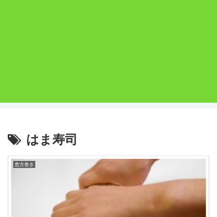
はま寿司
恵方巻き